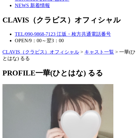
NEWS
新着情報
CLAVIS（クラビス）オフィシャル
TEL/
090-9868-7123
江坂・枚方共通電話番号
OPEN/
9：00～翌3：00
CLAVIS（クラビス）オフィシャル
>
キャスト一覧
> 一華(ひ
とはな) るる
PROFILE
一華(ひとはな) るる