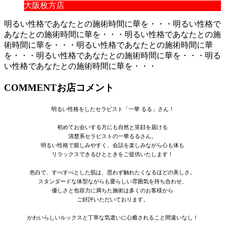
大阪枚方店
明るい性格であなたとの施術時間に華を・・・
明るい性格で
あなたとの施術時間に華を・・・
明るい性格であなたとの施
術時間に華を・・・
明るい性格であなたとの施術時間に華
を・・・
明るい性格であなたとの施術時間に華を・・・
明る
い性格であなたとの施術時間に華を・・・
COMMENT
お店コメント
明るい性格をしたセラピスト「一華 るる」さん！
初めてお会いする方にも自然と笑顔を届ける
清楚系セラピストの一華るるさん。
明るい性格で親しみやすく、会話を楽しみながら心も体も
リラックスできるひとときをご提供いたします！
色白で、すべすべとした肌は、思わず触れたくなるほどの美しさ。
スタンダードな体型ながらも愛らしい雰囲気を持ち合わせ、
優しさと包容力に満ちた施術は多くのお客様から
ご好評いただいております。
かわいらしいルックスと丁寧な気遣いに心癒されること間違いなし！