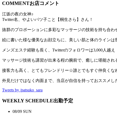
COMMENT
お店コメント
江坂の夜の女神♪
Twitter名、やよいパツ子こと【桐生さら】さん！
抜群のプロポーションに多彩なマッサージの技術を持ち合わ
絵に書いた様な優美なお顔立ちに、美しい肌と体のラインは
メンズエステ経験も長く、Twitterのフォロワーは3,000人越え
マッサージ技術も講習が出来る程の腕前で、癒しに堪能され
接客力も高く、とてもフレンドリー☆誰とでもすぐ仲良くな
外見だけではなく内面まで、当店が自信を持っておススメし
Tweets by /patsuko_sara
WEEKLY SCHEDULE
出勤予定
08/09
SUN